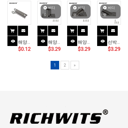
레일
레일
피팅
틸
비디
비디
비디
베이
베이
베이
316
오
오
오
스
스
스
해양
316
316
316
액세
스테
스테
스테
서리
인레
인레
인레
60도
해양
해양
해양
선박
스 스
스 스
스 스
레일
$
0.12
$
3.29
$
3.29
$
3.29
하드
하드
하드
요트
틸
틸
틸
베이
웨어
웨어
웨어
용 해
22mm/25mm
스
스테
스테
스테
양 30
1
2
»
22mm/2
인레
인레
인레
도 레
스 스
스 스
스 스
일 베
틸
틸
틸 45
이스
316
316
도 직
316
화물
보트
사각
스테
후크
요트
형 레
인레
파편
용 90
일 베
스 스
17-
도 레
이스
틸
46mm
일 베
22mm