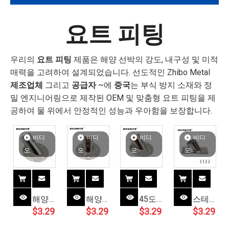
요트 피팅
우리의
요트 피팅
제품은 해양 선박의 강도, 내구성 및 미적
매력을 고려하여 설계되었습니다. 선도적인 Zhibo Metal
제조업체
그리고
공급자
~에
중국
는 부식 방지 소재와 정
밀 엔지니어링으로 제작된 OEM 및 맞춤형 요트 피팅을 제
공하여 물 위에서 안정적인 성능과 우아함을 보장합니다.
비디
비디
비디
비디
오
오
오
오
해양
해양
45도
스테
$
3.29
$
3.29
$
3.29
$
3.29
30도
60도
해양
인레
원형
원형
레일
스 스