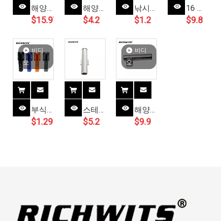
해양
해양
낚시
16 스
$
15.97
$
4.2
$
1.2
$
9.8
하드
낚싯
대 액
테인
웨어
대 홀
세서
레스
낚싯
더 브
리 내
스틸
비디
비디
대 홀
래킷
구성
아웃
오
오
더 스
플라
단일
리거
테인
스틱
튜브
1201
레스
튜브 2
마운
보트
스틸
3 4 낚
트 브
용 낚
부식
스테
해양
316
싯대
래킷
싯대
$
1.29
$
5.2
$
9.9
방지
인레
316
낚싯
랙 보
소켓
홀더
나일
스 스
스테
대 홀
트
랙
19mm-
론 해
틸 낚
인레
더 낚
ABS
25mm3
양 로
시대
스 스
시
플라
드 홀
실린
틸 막
22mm
스틱
더
더, 낚
대 홀
낚시
시대
더
대 폴
소켓,
19mm-
홀더
낚시
25mm