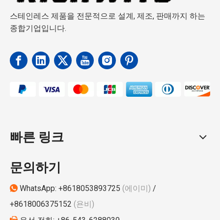
대 요
스테인레스 제품을 전문적으로 설계, 제조, 판매까지 하는
트 액
종합기업입니다.
세서
리 1#
빠른 링크
문의하기
WhatsApp:
+8618053893725
(에이미)
/

+8618006375152
(욘비)

유선