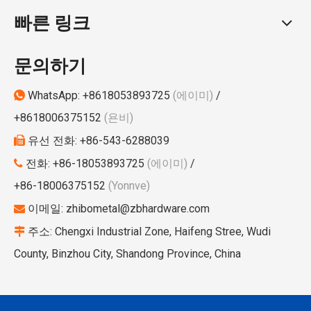
빠른 링크
문의하기
WhatsApp:
+8618053893725
(에이미)
/

+8618006375152
(욘비)
전화: +86-543-6288039

유선
전화: +86-18053893725
(에이미)
/

+86-18006375152
(Yonnve)
이메일:
zhibometal@zbhardware.com

주소: Chengxi Industrial Zone, Haifeng Stree, Wudi

County, Binzhou City, Shandong Province, China