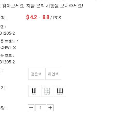
를 찾아보세요. 지금 문의 사항을 보내주세요!
$
4.2
8.8
가격：
-
/ PCS
모델：
B1205-2
품 브랜드：
ICHWITS
품 코드：
B1205-2
색：
검은색
하얀색
크기：
수량：