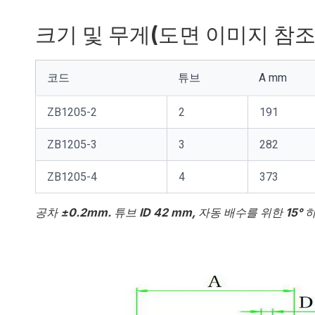
크기 및 무게(도면 이미지 참조
코드
튜브
A mm
ZB1205-2
2
191
ZB1205-3
3
282
ZB1205-4
4
373
공차 ±0.2mm. 튜브 ID 42 mm, 자동 배수를 위한 15°