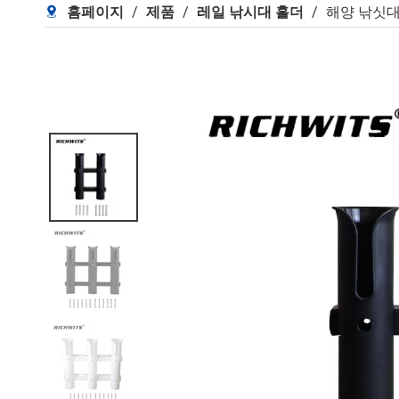
홈페이지
/
제품
/
레일 낚시대 홀더
/
해양 낚싯대