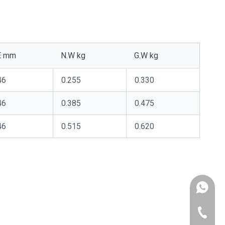
E mm
N.W kg
G.W kg
46
0.255
0.330
46
0.385
0.475
46
0.515
0.620
에이미: +
욘베: +8
0543-62