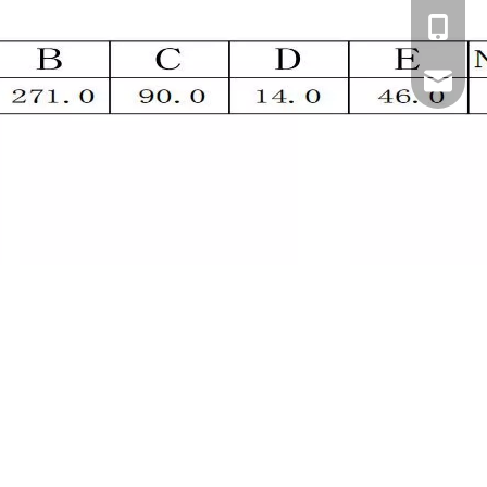
에이미: +
욘베: +8
zhibome