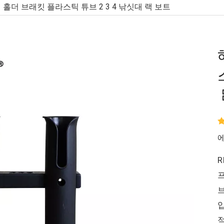
 홀더 브래킷 플라스틱 튜브 2 3 4 낚싯대 랙 보트
에
R