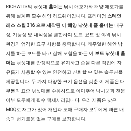
RICHWITS의 낚싯대
홀더는
낚시 애호가와 해양 애호가를
위해 설계된 필수 해양 하드웨어입니다. 프리미엄
스테인
레스 스틸 316 으로 제작된
이
해양 낚싯대 폴 홀더는
내구
성, 기능성 및 내식성을 결합하여 보트, 요트 및 야외 낚시
환경의 엄격한 요구 사항을 충족합니다. 캐주얼한 해안 낚
시를 하든 보트를 타고 심해 모험을 하든 이
보트 낚싯대 홀
더는
낚싯대를 안정적으로 유지하고 손을 다른 작업에 자
유롭게 사용할 수 있는 안전하고 신뢰할 수 있는 솔루션을
제공합니다. 두 가지 다양한 크기 옵션을 갖춘 이 제품은 대
부분의 표준 낚싯대를 수용하므로 아마추어 낚시꾼과 전문
어부 모두에게 필수 액세서리입니다. 우리 제품은 낮은
MOQ로 재고가 있어 개인과 도매 구매자 모두에게 빠른 배
송과 번거로움 없는 구매를 보장합니다.